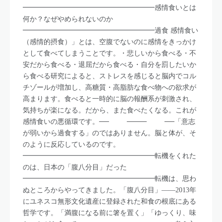
━━━━━━━━━━━━━━━━━━━感情食いとは
何か？なぜやめられないのか
━━━━━━━━━━━━━━━━━━━過食 感情食い
（感情的摂食）」とは、空腹でないのに感情をきっかけ
として食べてしまうことです。・悲しいから食べる・不
安だから食べる・退屈だから食べる・自分を罰したいか
ら食べる研究によると、ストレスを感じると脳内でコル
チゾールが増加し、高糖質・高脂肪な食べ物への欲求が
高まります。食べると一時的に脳の報酬系が刺激され、
気持ちが楽になる。だから、また食べたくなる。これが
感情食いの悪循環です。── ──── ──「意志
が弱いから過食する」のではありません。脳と体が、そ
のように反応しているのです。
━━━━━━━━━━━━━━━━━━━転機をくれた
のは、日本の「腹八分目」だった
━━━━━━━━━━━━━━━━━━━転機は、思わ
ぬところからやってきました。「腹八分目」——2013年
にユネスコ無形文化遺産に登録された和食の根底にある
哲学です。「満腹になる前に箸を置く」「ゆっくり、味