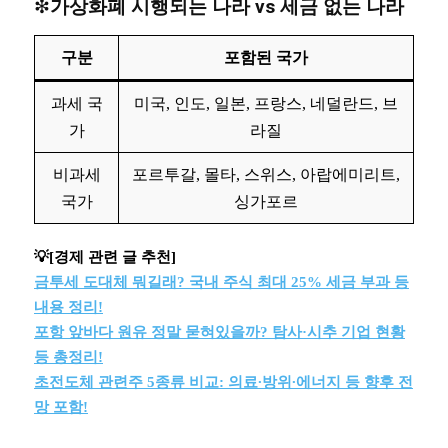
❇︎
가상화폐 시행되는 나라 vs 세금 없는 나라
구분
포함된 국가
과세 국
미국, 인도, 일본, 프랑스, 네덜란드, 브
가
라질
비과세
포르투갈, 몰타, 스위스, 아랍에미리트,
국가
싱가포르
💡[경제 관련 글 추천]
금투세 도대체 뭐길래? 국내 주식 최대 25% 세금 부과 등
내용 정리!
포항 앞바다 원유 정말 묻혀있을까? 탐사·시추 기업 현황
등 총정리!
초전도체 관련주 5종류 비교: 의료∙방위∙에너지 등 향후 전
망 포함!