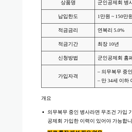
상품명
군인공제회 병사
납입한도
1만원 ~ 150
적금금리
연복리 5.0%
적금기간
최장 10년
신청방법
군인공제회 홈
– 의무복무 중
가입자격
– 만 34세 이하
개요
의무복무 중인 병사라면 무조건 가입 가
공제회 가입한 이력이 있어야 가능합니