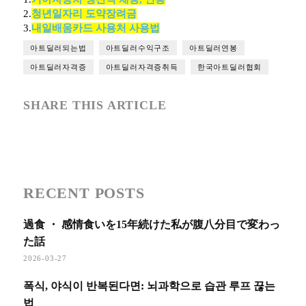
2.
청년일자리 도약장려금
3.
내일배움카드 사용처 사용법
아트딜러되는법
아트딜러수익구조
아트딜러연봉
아트딜러자격증
아트딜러자격증취득
한국아트딜러협회
SHARE THIS ARTICLE
RECENT POSTS
過食 ・ 感情食いを15年続けた私が腹八分目で変わっ
た話
2026-03-27
폭식, 야식이 반복된다면: 뇌과학으로 습관 루프 끊는
법