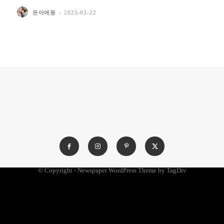
돈아에몽
-
2025-03-22
© Copyright - Newspaper WordPress Theme by TagDiv