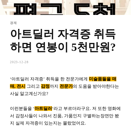
경제
아트딜러 자격증 취득
하면 연봉이 5천만원?
2023-12-28
‘아트딜러 자격증’ 취득을 한 전문가에게
미술품들을 매
매, 전시
그리고
감정
까지
전문가
의 도움을 받아야한다는
사실 알고계신가요?
이런분들을 ‘
아트딜러
‘라고 부르더라구요. 저 또한 영화에
서 감정사들이 나와서 진품, 가품인지 구별하는장면만 봤
지 실제 자격증이 있는지는 몰랐었어요.