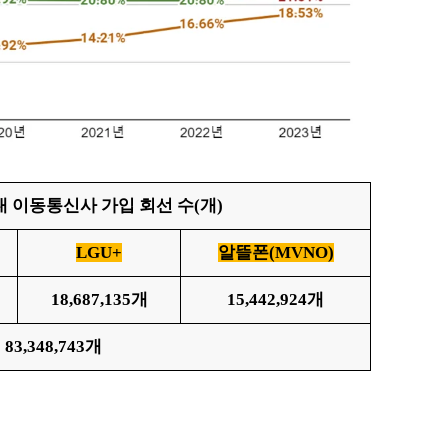
국내 이동통신사 가입 회선 수(개)
LGU+
알뜰폰(MVNO)
18,687,135
개
15,442,924
개
:
83,348,743개