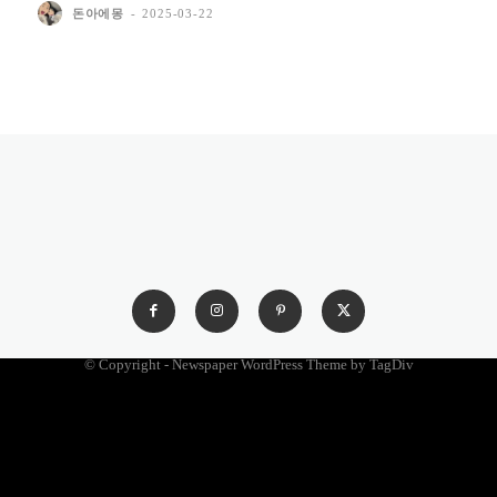
돈아에몽
-
2025-03-22
© Copyright - Newspaper WordPress Theme by TagDiv