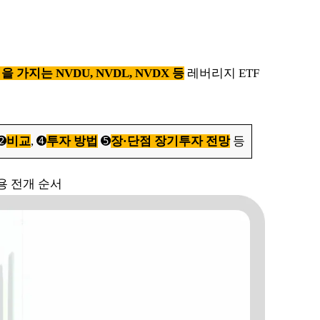
 가지는 NVDU, NVDL, NVDX 등
레버리지 ETF
 ➋
비교
, ➍
투자 방법
➎
장·단점 장기투자 전망
등
용 전개 순서