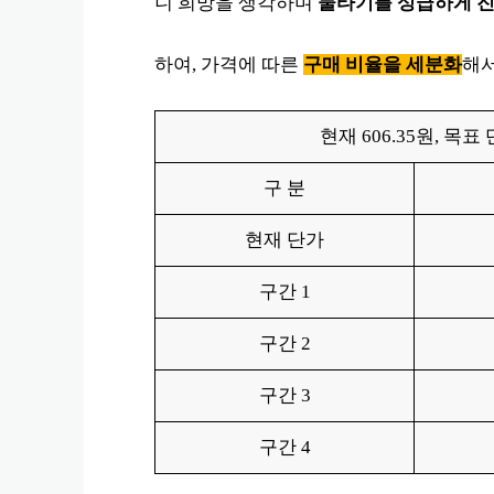
니 희망을 생각하며
물타기를 성급하게 진
하여, 가격에 따른
구매 비율을 세분화
해
현재 606.35원, 목
구 분
현재 단가
구간 1
구간 2
구간 3
구간 4