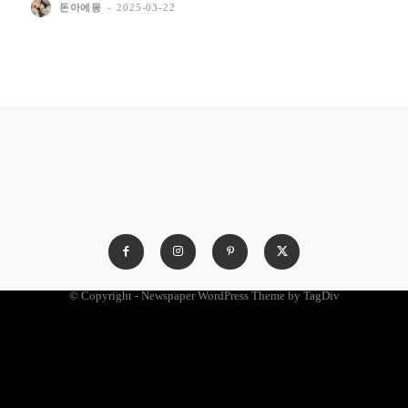
돈아에몽
-
2025-03-22
© Copyright - Newspaper WordPress Theme by TagDiv