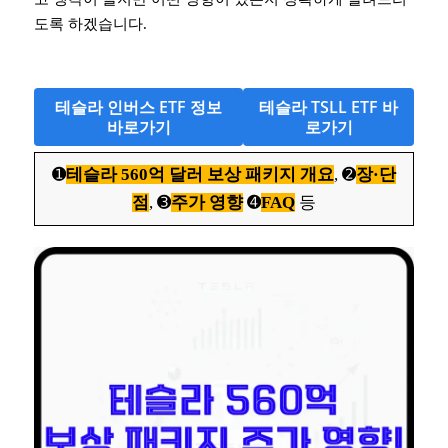
도록 하겠습니다.
테슬라 인버스 ETF 정보
테슬라 TSLL ETF 바
바로가기
로가기
➊
테슬라 560억 달러 보상 패키지 개요
, ➋
장·단
점
, ➌
주가 영향
➍
FAQ
등