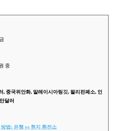
출금
원 중
러, 중국위안화, 말레이시아링깃, 필리핀페소, 인
대만달러
방법: 은행 vs 현지 환전소