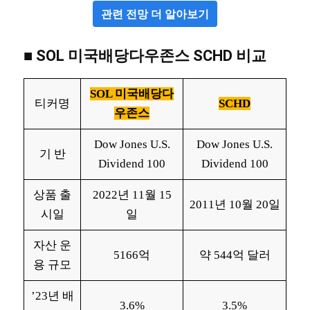
관련 전망 더 알아보기
■
SOL 미국배당다우존스
SCHD
비교
SOL 미국배당다
티커명
SCHD
우존스
Dow Jones U.S.
Dow Jones U.S.
기 반
Dividend 100
Dividend 100
상품 출
2022년 11월 15
2011년 10월 20일
시일
일
자산 운
5166억
약 544억 달러
용 규모
’23년 배
3.6%
3.5%