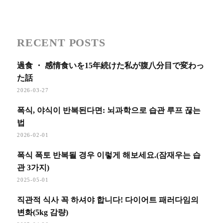
RECENT POSTS
過食 ・ 感情食いを15年続けた私が腹八分目で変わっ
た話
2026-03-27
폭식, 야식이 반복된다면: 뇌과학으로 습관 루프 끊는
법
2026-02-01
폭식 폭토 반복될 경우 이렇게 해보세요.(잠재우는 습
관 3가지)
2025-05-01
직관적 식사 꼭 하셔야 합니다! 다이어트 패러다임의
변화(5kg 감량)