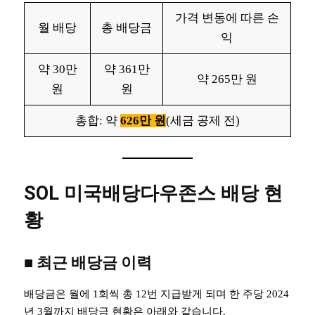
가격 변동에 따른 손
월 배당
총 배당금
익
약 30만
약 361만
약 265만 원
원
원
총합: 약
626만 원
(세금 공제 전)
SOL 미국배당다우존스 배당 현
황
■
최근 배당금 이력
배당금은 월에 1회씩 총 12번 지급받게 되며 한 주당 2024
년 3월까지 배당금 현황은 아래와 같습니다.