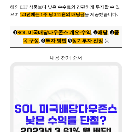
해외 ETF 상품보다 낮은 수수료와 간편하게 투자할 수 있
으며
’23년에는 1주 당 341원의 배당금
을 제공했습니다.
➊
SOL 미국배당다우존스 개요·수익
, ➋
배당
, ➌
종
목 구성
, ➍
투자 방법
➎
장기투자 전망
등
내용 전개 순서