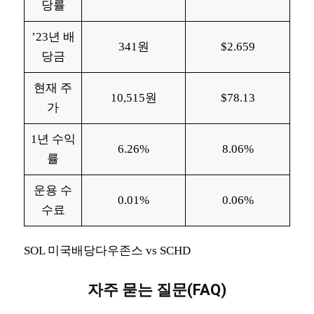
당률
’23년 배
341원
$2.659
당금
현재 주
10,515원
$78.13
가
1년 수익
6.26%
8.06%
률
운용 수
0.01%
0.06%
수료
SOL 미국배당다우존스 vs SCHD
자주 묻는 질문(FAQ)