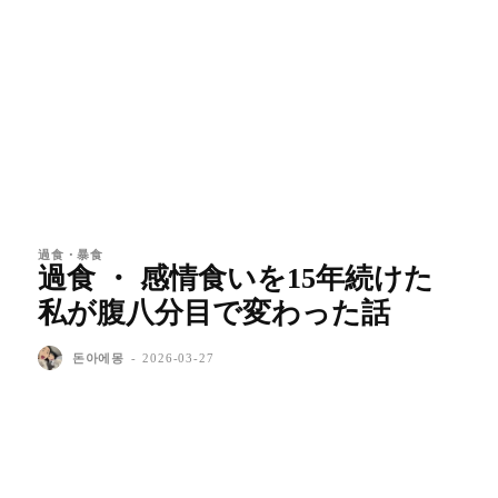
過食・暴食
過食 ・ 感情食いを15年続けた
私が腹八分目で変わった話
돈아에몽
-
2026-03-27