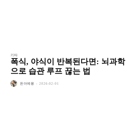
기타
폭식, 야식이 반복된다면: 뇌과학
으로 습관 루프 끊는 법
돈아에몽
-
2026-02-01