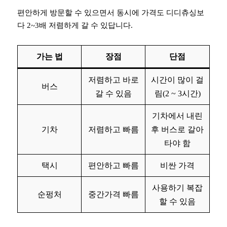
편안하게 방문할 수 있으면서 동시에 가격도 디디츄싱보
다 2~3배 저렴하게 갈 수 있답니다.
가는 법
장점
단점
저렴하고 바로
시간이 많이 걸
버스
갈 수 있음
림(2 ~ 3시간)
기차에서 내린
기차
저렴하고 빠름
후 버스로 갈아
타야 함
택시
편안하고 빠름
비싼 가격
사용하기 복잡
순펑처
중간가격 빠름
할 수 있음