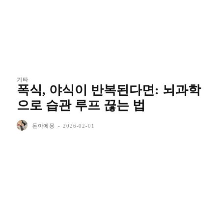
기타
폭식, 야식이 반복된다면: 뇌과학
으로 습관 루프 끊는 법
돈아에몽
-
2026-02-01