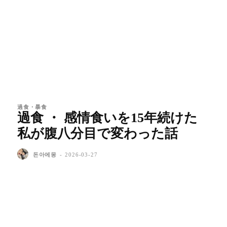
過食・暴食
過食 ・ 感情食いを15年続けた
私が腹八分目で変わった話
돈아에몽
-
2026-03-27