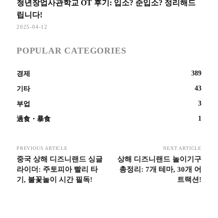
청년창업사관학교 OT 후기: 입소? 준입소? 정리해드
립니다!
2025-04-12
POPULAR CATEGORIES
389
경제
43
기타
3
부업
1
過食・暴食
PREVIOUS ARTICLE
NEXT ARTICLE
중국 상해 디즈니랜드 싱글
상해 디즈니랜드 놀이기구
라이더: 주토피아 빨리 타
총정리: 7개 테마, 30개 어
기, 불꽃놀이 시간 필독!
트랙션!