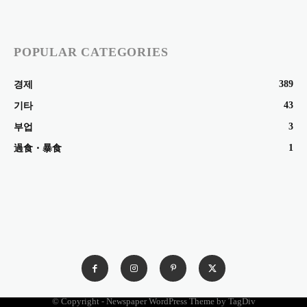
POPULAR CATEGORIES
389
경제
43
기타
3
부업
1
過食・暴食
© Copyright - Newspaper WordPress Theme by TagDiv