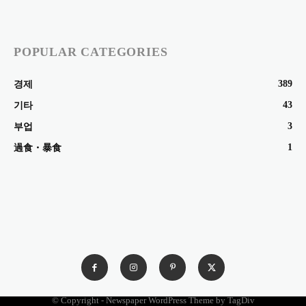
POPULAR CATEGORIES
389
경제
43
기타
3
부업
1
過食・暴食
© Copyright - Newspaper WordPress Theme by TagDiv