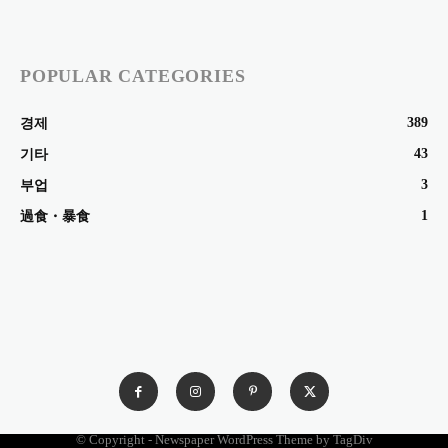
POPULAR CATEGORIES
389
경제
43
기타
3
부업
1
過食・暴食
© Copyright - Newspaper WordPress Theme by TagDiv