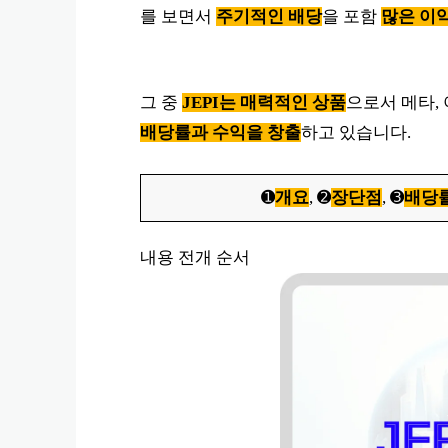
를 보면서
주기적인 배당
을 포함
많은 이
그 중
JEPI는 매력적인 상품
으로서 메타,
배당률과 수익을 창출
하고 있습니다.
➊
개요
, ➋
장단점
, ➌
배당
내용 전개 순서